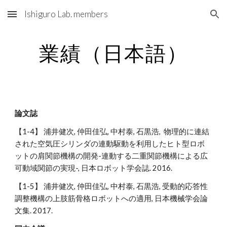
Ishiguro Lab. members
Skip to main content
Skip to navigation
業績（日本語）
論文誌
【1-4】 浦井健次, 仲田佳弘, 中村泰, 石黒浩,  物理的に連結
された空気圧シリンダの連動駆動を利用したヒト型ロボ
ットの肩関節機構の開発-連動する二重関節機構による広
可動域関節の実現-, 日本ロボット学会誌. 2016.
【1-5】 浦井健次, 仲田佳弘, 中村泰, 石黒浩, 受動的応答性
調整機構の上肢筋骨格ロボットへの適用, 日本機械学会論
文集. 2017. 